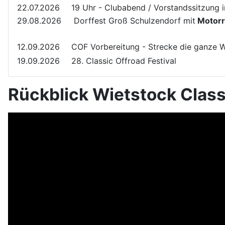
22.07.2026
19 Uhr - Clubabend / Vorstandssitzung 
29.08.2026
Dorffest Groß Schulzendorf mit
Motorra
12.09.2026
COF Vorbereitung - Strecke die ganze 
19.09.2026
28. Classic Offroad Festival
Rückblick Wietstock Class