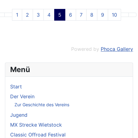
1
2
3
4
5
6
7
8
9
10
Powered by
Phoca Gallery
Menü
Start
Der Verein
Zur Geschichte des Vereins
Jugend
MX Strecke Wietstock
Classic Offroad Festival