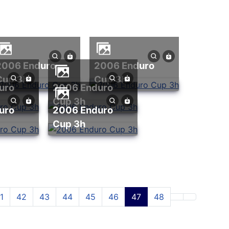
uro
2006 Enduro
Cup 3h
Cup 3h
2006 Enduro
Cup 3h
2006 Enduro
Cup 3h
1
42
43
44
45
46
47
48